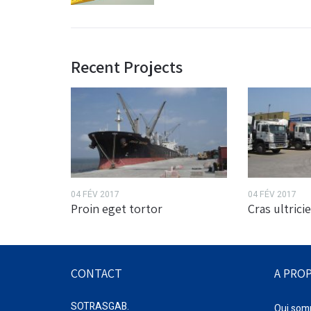
Recent Projects
04 FÉV 2017
04 FÉV 2017
Proin eget tortor
Cras ultricie
CONTACT
A PRO
SOTRASGAB.
Qui som