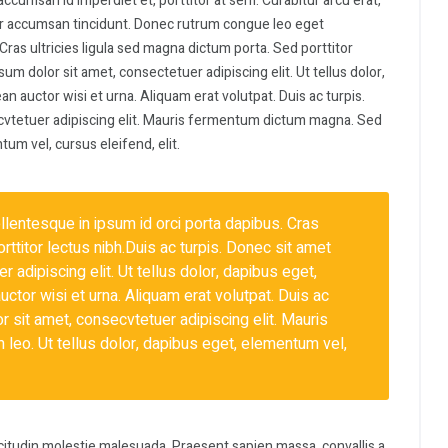
accumsan id imperdiet et, porttitor at sem. Curabitur arcu erat,
itor accumsan tincidunt. Donec rutrum congue leo eget
Cras ultricies ligula sed magna dictum porta. Sed porttitor
um dolor sit amet, consectetuer adipiscing elit. Ut tellus dolor,
n auctor wisi et urna. Aliquam erat volutpat. Duis ac turpis.
cvtetuer adipiscing elit. Mauris fermentum dictum magna. Sed
tum vel, cursus eleifend, elit.
entesque in ipsum id orci porta dapibus. Cras
rttitor lectus nibh.Duis ac turpis. Donec sit amet
 adipiscing elit. Ut tellus dolor, dapibus eget,
ctor wisi et urna. Aliquam erat volutpat. Duis ac
 sit amet, consecvtetuer adipiscing elit. Mauris
leo. Ut tellus dolor, dapibus eget, elementum vel,
icitudin molestie malesuada. Praesent sapien massa, convallis a