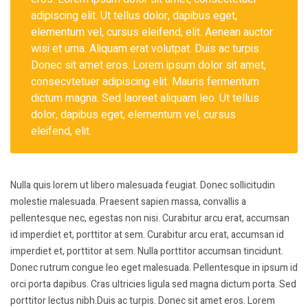
adipiscing elit. Ut tellus dolor, dapibus eget,
elementum vel, cursus eleifend, elit. Aenean auctor
wisi et urna. Aliquam erat volutpat. Duis ac turpis.
Donec sit amet eros. Lorem ipsum dolor sit amet,
consecvtetuer adipiscing elit. Mauris fermentum
dictum magna. Sed laoreet aliquam leo. Ut tellus
dolor, dapibus eget, elementum vel, cursus
eleifend, elit.
Nulla quis lorem ut libero malesuada feugiat. Donec sollicitudin
molestie malesuada. Praesent sapien massa, convallis a
pellentesque nec, egestas non nisi. Curabitur arcu erat, accumsan
id imperdiet et, porttitor at sem. Curabitur arcu erat, accumsan id
imperdiet et, porttitor at sem. Nulla porttitor accumsan tincidunt.
Donec rutrum congue leo eget malesuada. Pellentesque in ipsum id
orci porta dapibus. Cras ultricies ligula sed magna dictum porta. Sed
porttitor lectus nibh.Duis ac turpis. Donec sit amet eros. Lorem